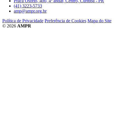
Praça Osório, 400, 4º andar, Centro, Curitiba - PR
(41) 3223-5733
amp@ampr.org.br
Política de Privacidade
Preferência de Cookies
Mapa do Site
© 2026
AMPR