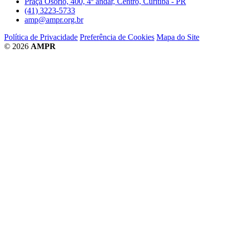
Praça Osório, 400, 4º andar, Centro, Curitiba - PR
(41) 3223-5733
amp@ampr.org.br
Política de Privacidade
Preferência de Cookies
Mapa do Site
© 2026
AMPR