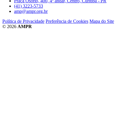
Praça Osório, 400, 4º andar, Centro, Curitiba - PR
(41) 3223-5733
amp@ampr.org.br
Política de Privacidade
Preferência de Cookies
Mapa do Site
© 2026
AMPR