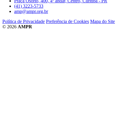
Praça Osório, 400, 4º andar, Centro, Curitiba - PR
(41) 3223-5733
amp@ampr.org.br
Política de Privacidade
Preferência de Cookies
Mapa do Site
© 2026
AMPR