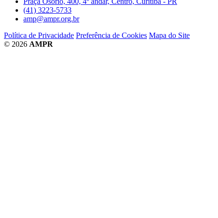
Praça Osório, 400, 4º andar, Centro, Curitiba - PR
(41) 3223-5733
amp@ampr.org.br
Política de Privacidade
Preferência de Cookies
Mapa do Site
© 2026
AMPR