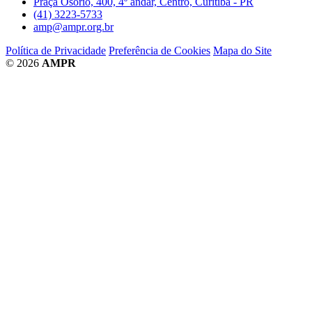
Praça Osório, 400, 4º andar, Centro, Curitiba - PR
(41) 3223-5733
amp@ampr.org.br
Política de Privacidade
Preferência de Cookies
Mapa do Site
© 2026
AMPR