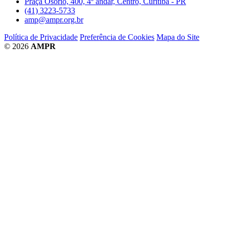
Praça Osório, 400, 4º andar, Centro, Curitiba - PR
(41) 3223-5733
amp@ampr.org.br
Política de Privacidade
Preferência de Cookies
Mapa do Site
© 2026
AMPR