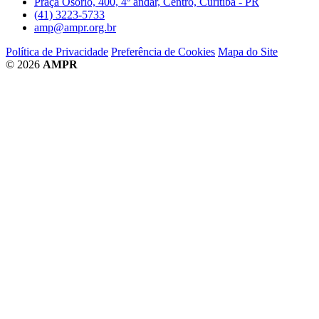
Praça Osório, 400, 4º andar, Centro, Curitiba - PR
(41) 3223-5733
amp@ampr.org.br
Política de Privacidade
Preferência de Cookies
Mapa do Site
© 2026
AMPR