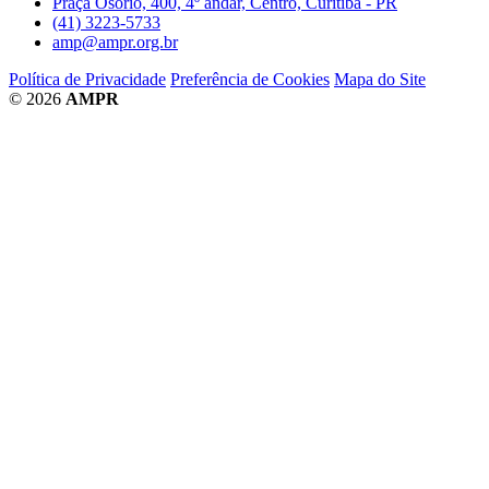
Praça Osório, 400, 4º andar, Centro, Curitiba - PR
(41) 3223-5733
amp@ampr.org.br
Política de Privacidade
Preferência de Cookies
Mapa do Site
© 2026
AMPR