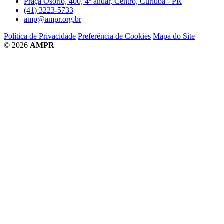
Praça Osório, 400, 4º andar, Centro, Curitiba - PR
(41) 3223-5733
amp@ampr.org.br
Política de Privacidade
Preferência de Cookies
Mapa do Site
© 2026
AMPR