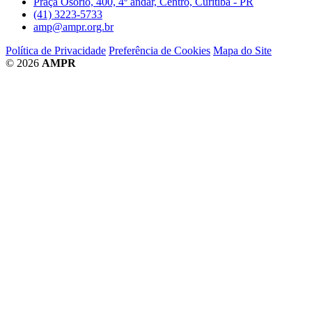
Praça Osório, 400, 4º andar, Centro, Curitiba - PR
(41) 3223-5733
amp@ampr.org.br
Política de Privacidade
Preferência de Cookies
Mapa do Site
© 2026
AMPR