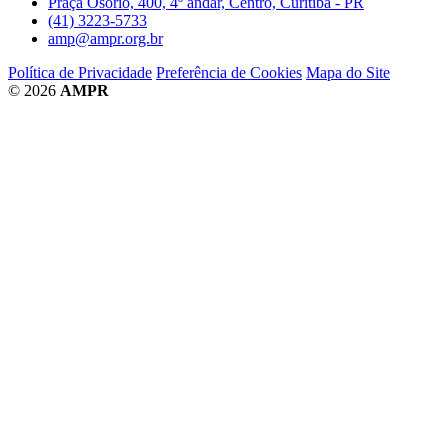
Praça Osório, 400, 4º andar, Centro, Curitiba - PR
(41) 3223-5733
amp@ampr.org.br
Política de Privacidade
Preferência de Cookies
Mapa do Site
© 2026
AMPR