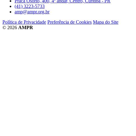
Praça Osório, 400, 4º andar, Centro, Curitiba - PR
(41) 3223-5733
amp@ampr.org.br
Política de Privacidade
Preferência de Cookies
Mapa do Site
© 2026
AMPR