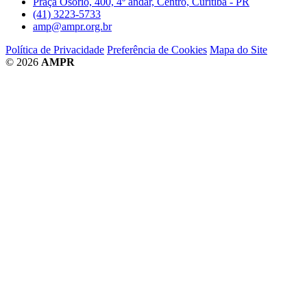
Praça Osório, 400, 4º andar, Centro, Curitiba - PR
(41) 3223-5733
amp@ampr.org.br
Política de Privacidade
Preferência de Cookies
Mapa do Site
© 2026
AMPR