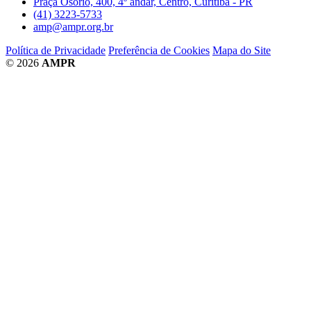
Praça Osório, 400, 4º andar, Centro, Curitiba - PR
(41) 3223-5733
amp@ampr.org.br
Política de Privacidade
Preferência de Cookies
Mapa do Site
© 2026
AMPR