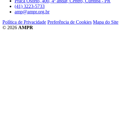
Praça Osório, 400, 4º andar, Centro, Curitiba - PR
(41) 3223-5733
amp@ampr.org.br
Política de Privacidade
Preferência de Cookies
Mapa do Site
© 2026
AMPR