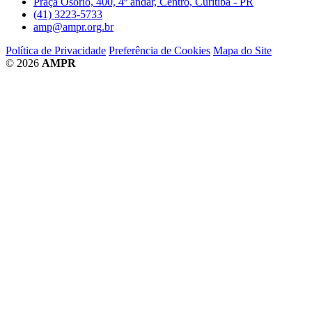
Praça Osório, 400, 4º andar, Centro, Curitiba - PR
(41) 3223-5733
amp@ampr.org.br
Política de Privacidade
Preferência de Cookies
Mapa do Site
© 2026
AMPR