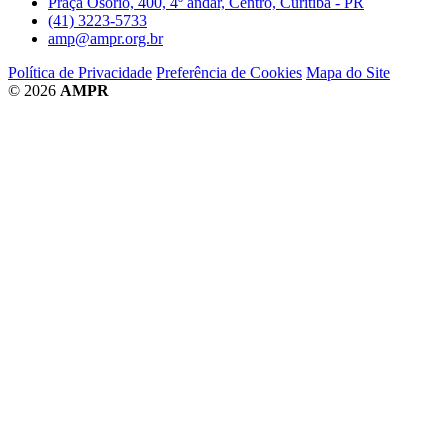
Praça Osório, 400, 4º andar, Centro, Curitiba - PR
(41) 3223-5733
amp@ampr.org.br
Política de Privacidade
Preferência de Cookies
Mapa do Site
© 2026
AMPR