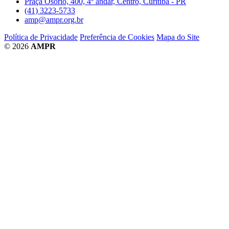
Praça Osório, 400, 4º andar, Centro, Curitiba - PR
(41) 3223-5733
amp@ampr.org.br
Política de Privacidade
Preferência de Cookies
Mapa do Site
© 2026
AMPR