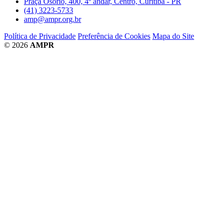
Praça Osório, 400, 4º andar, Centro, Curitiba - PR
(41) 3223-5733
amp@ampr.org.br
Política de Privacidade
Preferência de Cookies
Mapa do Site
© 2026
AMPR