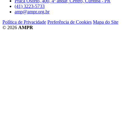
Praça Osório, 400, 4º andar, Centro, Curitiba - PR
(41) 3223-5733
amp@ampr.org.br
Política de Privacidade
Preferência de Cookies
Mapa do Site
© 2026
AMPR