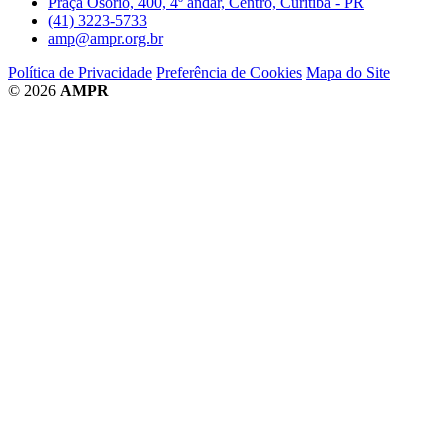
Praça Osório, 400, 4º andar, Centro, Curitiba - PR
(41) 3223-5733
amp@ampr.org.br
Política de Privacidade
Preferência de Cookies
Mapa do Site
© 2026
AMPR