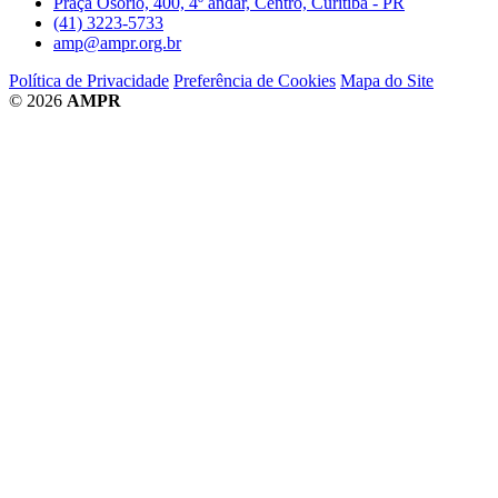
Praça Osório, 400, 4º andar, Centro, Curitiba - PR
(41) 3223-5733
amp@ampr.org.br
Política de Privacidade
Preferência de Cookies
Mapa do Site
© 2026
AMPR