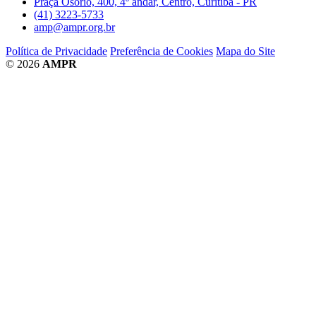
Praça Osório, 400, 4º andar, Centro, Curitiba - PR
(41) 3223-5733
amp@ampr.org.br
Política de Privacidade
Preferência de Cookies
Mapa do Site
© 2026
AMPR