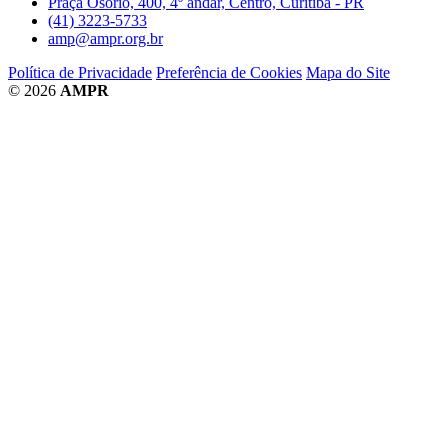
Praça Osório, 400, 4º andar, Centro, Curitiba - PR
(41) 3223-5733
amp@ampr.org.br
Política de Privacidade
Preferência de Cookies
Mapa do Site
© 2026
AMPR