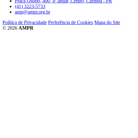
Praça Osório, 400, 4º andar, Centro, Curitiba - PR
(41) 3223-5733
amp@ampr.org.br
Política de Privacidade
Preferência de Cookies
Mapa do Site
© 2026
AMPR