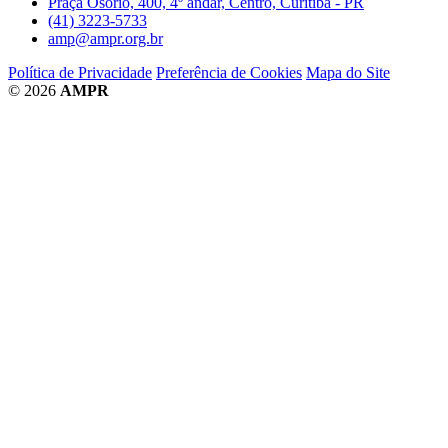
Praça Osório, 400, 4º andar, Centro, Curitiba - PR
(41) 3223-5733
amp@ampr.org.br
Política de Privacidade
Preferência de Cookies
Mapa do Site
© 2026
AMPR