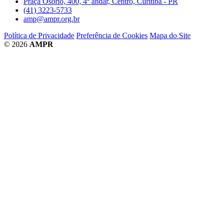
Praça Osório, 400, 4º andar, Centro, Curitiba - PR
(41) 3223-5733
amp@ampr.org.br
Política de Privacidade
Preferência de Cookies
Mapa do Site
© 2026
AMPR