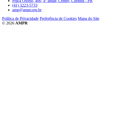
Praça Osório, 400, 4º andar, Centro, Curitiba - PR
(41) 3223-5733
amp@ampr.org.br
Política de Privacidade
Preferência de Cookies
Mapa do Site
© 2026
AMPR