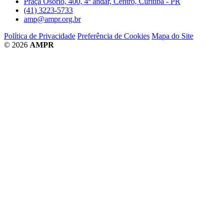
Praça Osório, 400, 4º andar, Centro, Curitiba - PR
(41) 3223-5733
amp@ampr.org.br
Política de Privacidade
Preferência de Cookies
Mapa do Site
© 2026
AMPR