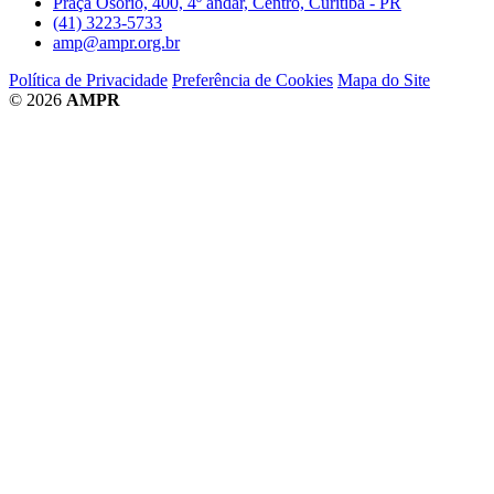
Praça Osório, 400, 4º andar, Centro, Curitiba - PR
(41) 3223-5733
amp@ampr.org.br
Política de Privacidade
Preferência de Cookies
Mapa do Site
© 2026
AMPR