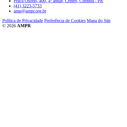
Praça Osório, 400, 4º andar, Centro, Curitiba - PR
(41) 3223-5733
amp@ampr.org.br
Política de Privacidade
Preferência de Cookies
Mapa do Site
© 2026
AMPR