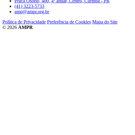
Praça Osório, 400, 4º andar, Centro, Curitiba - PR
(41) 3223-5733
amp@ampr.org.br
Política de Privacidade
Preferência de Cookies
Mapa do Site
© 2026
AMPR