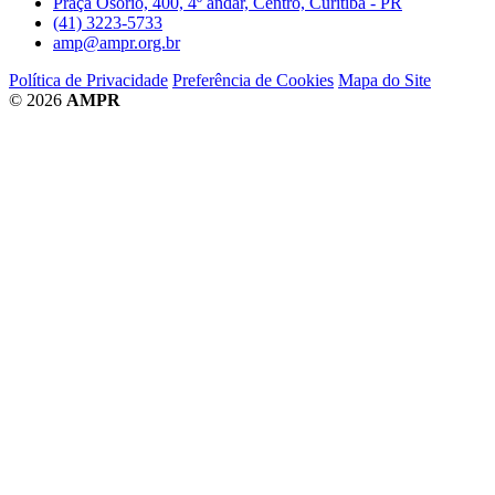
Praça Osório, 400, 4º andar, Centro, Curitiba - PR
(41) 3223-5733
amp@ampr.org.br
Política de Privacidade
Preferência de Cookies
Mapa do Site
© 2026
AMPR