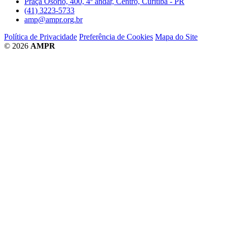
Praça Osório, 400, 4º andar, Centro, Curitiba - PR
(41) 3223-5733
amp@ampr.org.br
Política de Privacidade
Preferência de Cookies
Mapa do Site
© 2026
AMPR