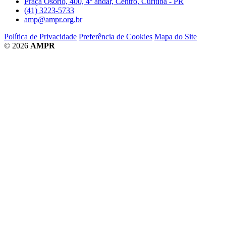
Praça Osório, 400, 4º andar, Centro, Curitiba - PR
(41) 3223-5733
amp@ampr.org.br
Política de Privacidade
Preferência de Cookies
Mapa do Site
© 2026
AMPR