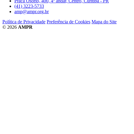
Praça Osório, 400, 4º andar, Centro, Curitiba - PR
(41) 3223-5733
amp@ampr.org.br
Política de Privacidade
Preferência de Cookies
Mapa do Site
© 2026
AMPR