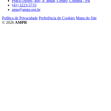
Praça Osório, 400, 4º andar, Centro, Curitiba - PR
(41) 3223-5733
amp@ampr.org.br
Política de Privacidade
Preferência de Cookies
Mapa do Site
© 2026
AMPR