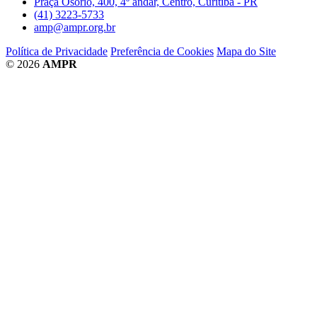
Praça Osório, 400, 4º andar, Centro, Curitiba - PR
(41) 3223-5733
amp@ampr.org.br
Política de Privacidade
Preferência de Cookies
Mapa do Site
© 2026
AMPR