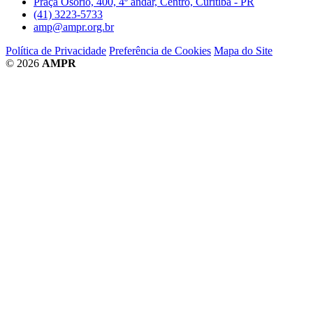
Praça Osório, 400, 4º andar, Centro, Curitiba - PR
(41) 3223-5733
amp@ampr.org.br
Política de Privacidade
Preferência de Cookies
Mapa do Site
© 2026
AMPR