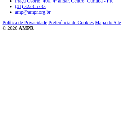
Praça Osório, 400, 4º andar, Centro, Curitiba - PR
(41) 3223-5733
amp@ampr.org.br
Política de Privacidade
Preferência de Cookies
Mapa do Site
© 2026
AMPR