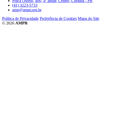
Praça Osório, 400, 4º andar, Centro, Curitiba - PR
(41) 3223-5733
amp@ampr.org.br
Política de Privacidade
Preferência de Cookies
Mapa do Site
© 2026
AMPR