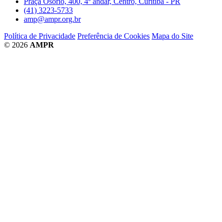
Praça Osório, 400, 4º andar, Centro, Curitiba - PR
(41) 3223-5733
amp@ampr.org.br
Política de Privacidade
Preferência de Cookies
Mapa do Site
© 2026
AMPR