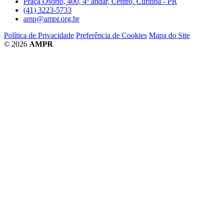
Praça Osório, 400, 4º andar, Centro, Curitiba - PR
(41) 3223-5733
amp@ampr.org.br
Política de Privacidade
Preferência de Cookies
Mapa do Site
© 2026
AMPR