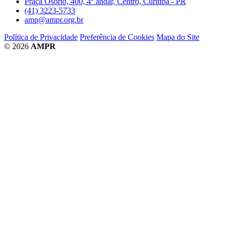
Praça Osório, 400, 4º andar, Centro, Curitiba - PR
(41) 3223-5733
amp@ampr.org.br
Política de Privacidade
Preferência de Cookies
Mapa do Site
© 2026
AMPR