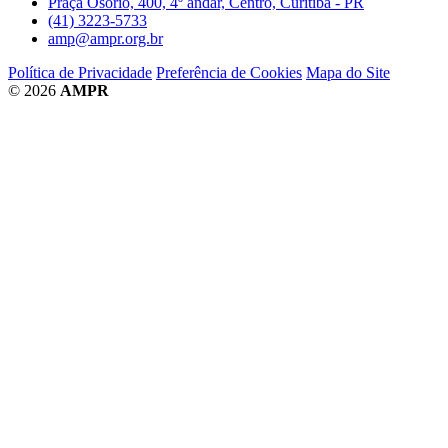
Praça Osório, 400, 4º andar, Centro, Curitiba - PR
(41) 3223-5733
amp@ampr.org.br
Política de Privacidade
Preferência de Cookies
Mapa do Site
© 2026
AMPR