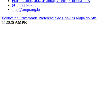
Praça Osório, 400, 4º andar, Centro, Curitiba - PR
(41) 3223-5733
amp@ampr.org.br
Política de Privacidade
Preferência de Cookies
Mapa do Site
© 2026
AMPR