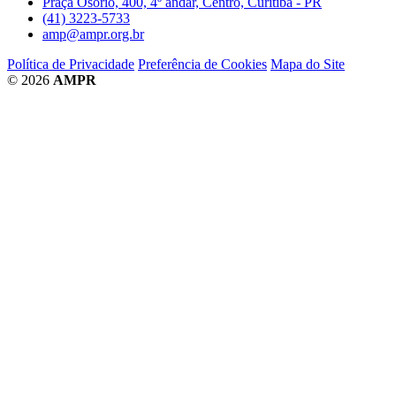
Praça Osório, 400, 4º andar, Centro, Curitiba - PR
(41) 3223-5733
amp@ampr.org.br
Política de Privacidade
Preferência de Cookies
Mapa do Site
© 2026
AMPR