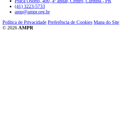
Praça Osório, 400, 4º andar, Centro, Curitiba - PR
(41) 3223-5733
amp@ampr.org.br
Política de Privacidade
Preferência de Cookies
Mapa do Site
© 2026
AMPR