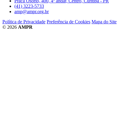
Praça Osório, 400, 4º andar, Centro, Curitiba - PR
(41) 3223-5733
amp@ampr.org.br
Política de Privacidade
Preferência de Cookies
Mapa do Site
© 2026
AMPR